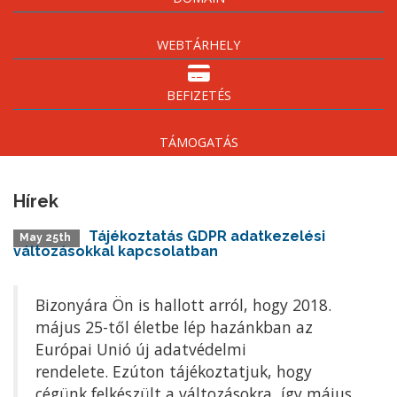
WEBTÁRHELY
BEFIZETÉS
TÁMOGATÁS
Hírek
Tájékoztatás GDPR adatkezelési
May 25th
változásokkal kapcsolatban
Bizonyára Ön is hallott arról, hogy 2018.
május 25-től életbe lép hazánkban az
Európai Unió új adatvédelmi
rendelete. Ezúton tájékoztatjuk, hogy
cégünk felkészült a változásokra, így május