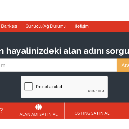
i Bankası
Sunucu/Ağ Durumu
İletişim
hayalinizdeki alan adını sorgul
z?
HOSTING SATIN AL
ALAN ADI SATIN AL