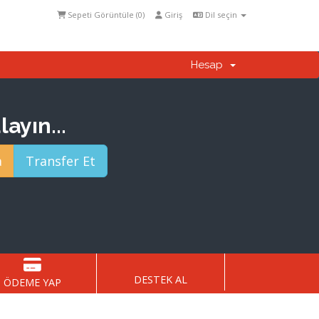
Sepeti Görüntüle (
0
)
Giriş
Dil seçin
Hesap
ayın...
DESTEK AL
ÖDEME YAP