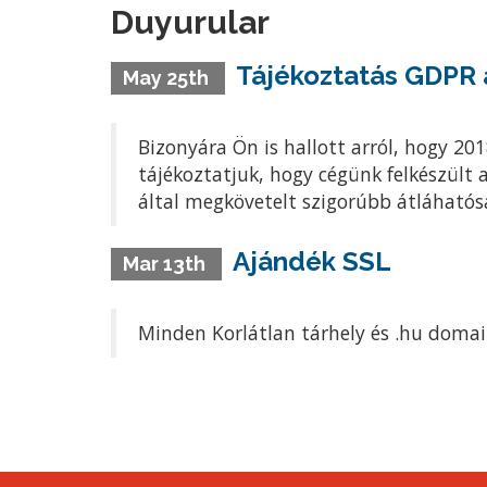
Duyurular
Tájékoztatás GDPR 
May 25th
Bizonyára Ön is hallott arról, hogy 20
tájékoztatjuk, hogy cégünk felkészült 
által megkövetelt szigorúbb átláhatósá
Ajándék SSL
Mar 13th
Minden Korlátlan tárhely és .hu domai