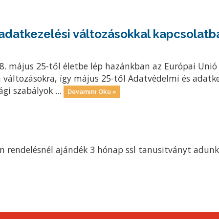
adatkezelési változásokkal kapcsolatb
18. május 25-től életbe lép hazánkban az Európai Unió
a változásokra, így május 25-től Adatvédelmi és adatke
gi szabályok ...
Devamını Oku »
n rendelésnél ajándék 3 hónap ssl tanusitványt adunk