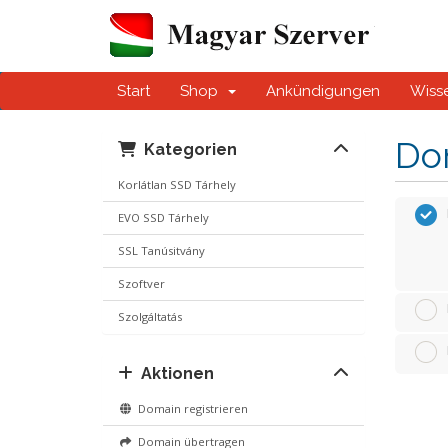
Start
Shop
Ankündigungen
Wiss
Do
Kategorien
Korlátlan SSD Tárhely
EVO SSD Tárhely
SSL Tanúsitvány
Szoftver
Szolgáltatás
Aktionen
Domain registrieren
Domain übertragen