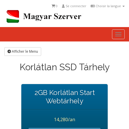
0
Se connecter
Choisir la langue
Togg
Afficher le Menu
Korlátlan SSD Tárhely
2GB Korlátlan Start
Webtárhely
14,280/an