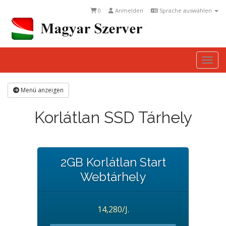
0
Anmelden
Sprache auswählen
Togg
Menü anzeigen
Korlátlan SSD Tárhely
2GB Korlátlan Start
Webtárhely
14,280/J.