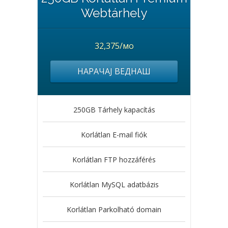
Webtárhely
32,375/мо
НАРАЧАЈ ВЕДНАШ
250GB Tárhely kapacítás
Korlátlan E-mail fiók
Korlátlan FTP hozzáférés
Korlátlan MySQL adatbázis
Korlátlan Parkolható domain