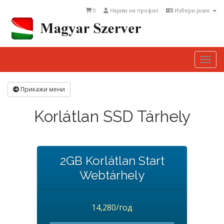
0
Најава на профил
Избери јазик
Togg
Прикажи мени
Korlátlan SSD Tárhely
2GB Korlátlan Start
Webtárhely
14,280/год