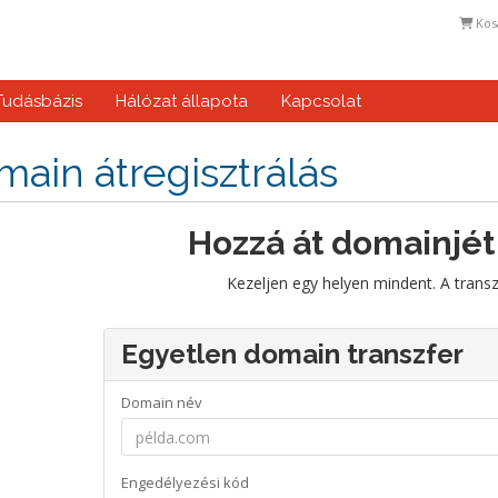
Kos
Tudásbázis
Hálózat állapota
Kapcsolat
ain átregisztrálás
Hozzá át domainjét
Kezeljen egy helyen mindent. A trans
Egyetlen domain transzfer
Domain név
Engedélyezési kód