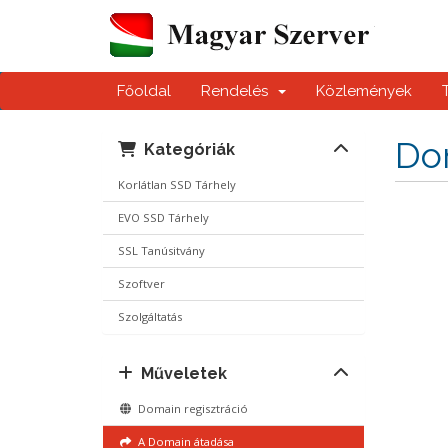
Főoldal
Rendelés
Közlemények
Dom
Kategóriák
Korlátlan SSD Tárhely
EVO SSD Tárhely
SSL Tanúsitvány
Szoftver
Szolgáltatás
Műveletek
Domain regisztráció
A Domain átadása