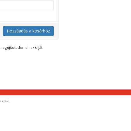
Hozzáadás a kosárhoz
megújított domainek díját
azzák!.