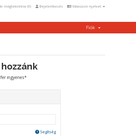
ár megtekintése (
0
)
Bejelentkezés
Válasszon nyelvet
Fiók
 hozzánk
zfer ingyenes*
Segítség