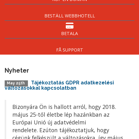
BESTÄLL WEBBHOTELL
BETALA
FÅ SUPPORT
Nyheter
Tájékoztatás GDPR adatkezelési
May 25th
változásokkal kapcsolatban
Bizonyára Ön is hallott arról, hogy 2018.
május 25-től életbe lép hazánkban az
Európai Unió új adatvédelmi
rendelete. Ezúton tájékoztatjuk, hogy
cégünk felkészült a változásokra, így május