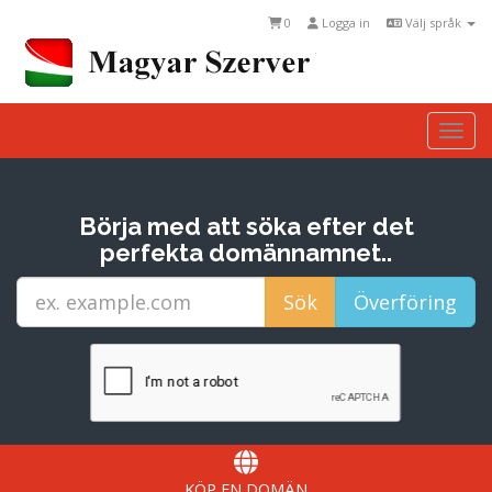
0
Logga in
Välj språk
Togg
Börja med att söka efter det
perfekta domännamnet..
KÖP EN DOMÄN