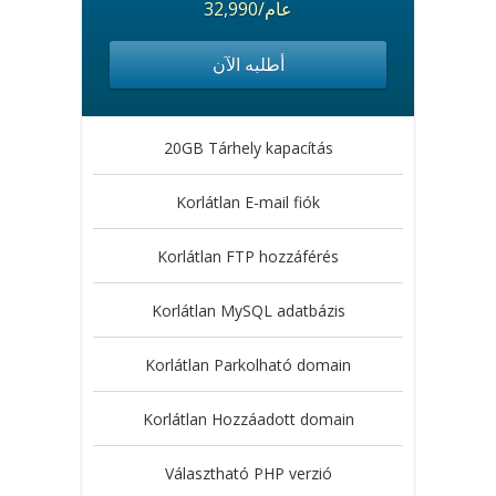
32,990/عام
أطلبه الآن
20GB Tárhely kapacítás
Korlátlan E-mail fiók
Korlátlan FTP hozzáférés
Korlátlan MySQL adatbázis
Korlátlan Parkolható domain
Korlátlan Hozzáadott domain
Választható PHP verzió