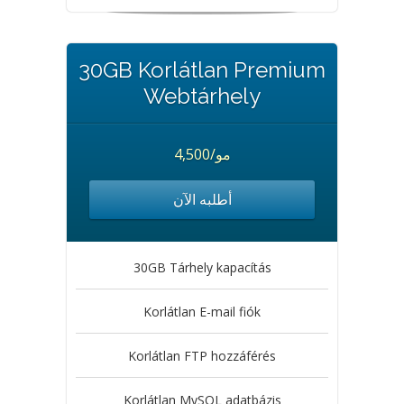
30GB Korlátlan Premium
Webtárhely
4,500/مو
أطلبه الآن
30GB Tárhely kapacítás
Korlátlan E-mail fiók
Korlátlan FTP hozzáférés
Korlátlan MySQL adatbázis