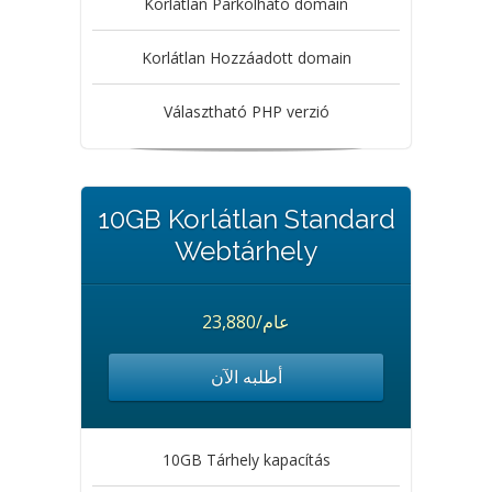
Korlátlan Parkolható domain
Korlátlan Hozzáadott domain
Választható PHP verzió
10GB Korlátlan Standard
Webtárhely
23,880/عام
أطلبه الآن
10GB Tárhely kapacítás